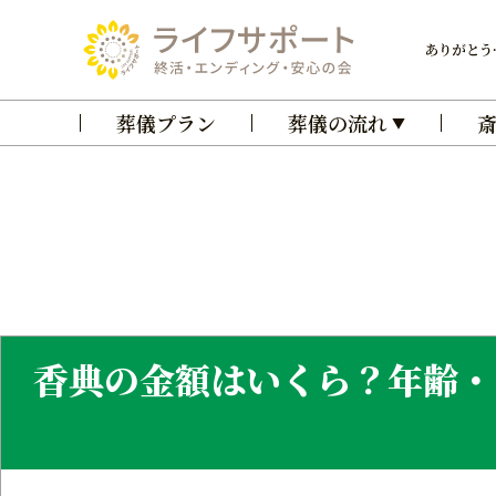
本
文
へ
葬儀プラン
葬儀の流れ
香典の金額はいくら？年齢・