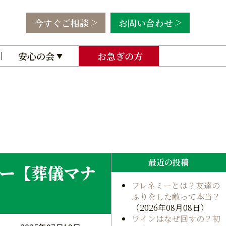
今すぐご相談
お問い合わせ
安心の会
お急ぎの方
最近の投稿
ー【葬儀マナ
フレネミーとは？友達の
ふりをした敵って本当？
（2026年08月08日）
ワインはなぜ回すの？初