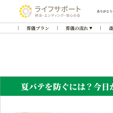
本
文
へ
葬儀プラン
葬儀の流れ
夏バテを防ぐには？今日