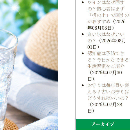
ワインはなぜ回す
の？初心者はまず
「机の上」で回すの
がおすすめ
（2026
年08月08日）
丸い氷はなぜいい
の？
（2026年08月
01日）
認知症は予防でき
る？今日からできる
生活習慣をご紹介
（2026年07月30
日）
お守りは毎年買い替
える？古いお守りは
どうすればいいの？
（2026年07月28
日）
アーカイブ