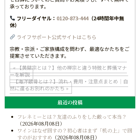
承っております。
フリーダイヤル：
0120-873-444
（24時間年中無
休）
ライフサポート公式サイトはこちら
宗教・宗派・ご家族構成を問わず、最適なかたちをご
提案させていただきます。
投
« 【黄檗宗とは？】他の禅宗と違う特徴と葬儀マナ
ーを解説
稿
【海洋散骨とは？】流れ・費用・注意点まとめ｜自
然に還るお別れのかたち »
ナ
最近の投稿
ビ
ゲ
フレネミーとは？友達のふりをした敵って本当？
（2026年08月08日）
ー
ワインはなぜ回すの？初心者はまず「机の上」で回
すのがおすすめ
（2026年08月08日）