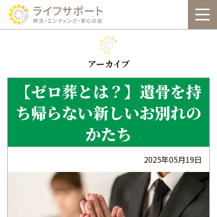
本
文
へ
アーカイブ
【ゼロ葬とは？】遺骨を持
ち帰らない新しいお別れの
かたち
2025年05月19日