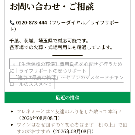
お問い合わせ・ご相談
0120-873-444
（フリーダイヤル／ライフサポー
ト）
千葉、茨城、埼玉県で対応可能です。
各斎場での火葬・式場利用にも精通しています。
投
« 【生活保護の葬儀】費用負担を心配せず行うため
に｜ライフサポートの安心サポート
稿
「健康は最高の終活」～セブンのマスタードチキン
ロールのススメ～ »
ナ
最近の投稿
ビ
ゲ
フレネミーとは？友達のふりをした敵って本当？
（2026年08月08日）
ー
ワインはなぜ回すの？初心者はまず「机の上」で回
すのがおすすめ
（2026年08月08日）